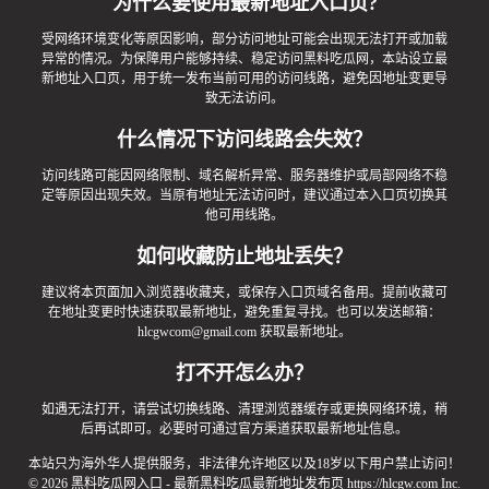
为什么要使用最新地址入口页?
受网络环境变化等原因影响，部分访问地址可能会出现无法打开或加载
异常的情况。为保障用户能够持续、稳定访问黑料吃瓜网，本站设立最
新地址入口页，用于统一发布当前可用的访问线路，避免因地址变更导
致无法访问。
什么情况下访问线路会失效？
访问线路可能因网络限制、域名解析异常、服务器维护或局部网络不稳
定等原因出现失效。当原有地址无法访问时，建议通过本入口页切换其
他可用线路。
如何收藏防止地址丢失？
建议将本页面加入浏览器收藏夹，或保存入口页域名备用。提前收藏可
在地址变更时快速获取最新地址，避免重复寻找。也可以发送邮箱：
hlcgwcom@gmail.com
获取最新地址。
打不开怎么办？
如遇无法打开，请尝试切换线路、清理浏览器缓存或更换网络环境，稍
后再试即可。必要时可通过官方渠道获取最新地址信息。
本站只为海外华人提供服务，非法律允许地区以及18岁以下用户禁止访问！
© 2026 黑料吃瓜网入口 - 最新黑料吃瓜最新地址发布页
https://hlcgw.com
Inc.